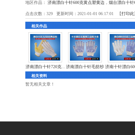
地区作品：
济南漂白十针600克黄点塑黄边
，
烟台漂白十针
点击次数：
329
更新时间：2021-01-01 06:17:01 【
打印此
相关作品
济南漂白十针720克...
济南漂白十针毛纺纱
济南十针漂白600
相关资料
6...
暂无相关文章！