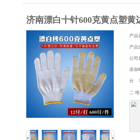
济南漂白十针600克黄点塑黄
产品
产品
公司
添加
分 
二 维