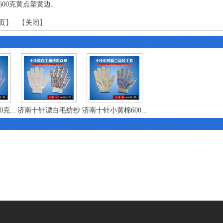
600克黄点塑黄边
。
页
】 【
关闭
】
克...
济南十针漂白毛纺纱
济南十针小黄棉600...
6...