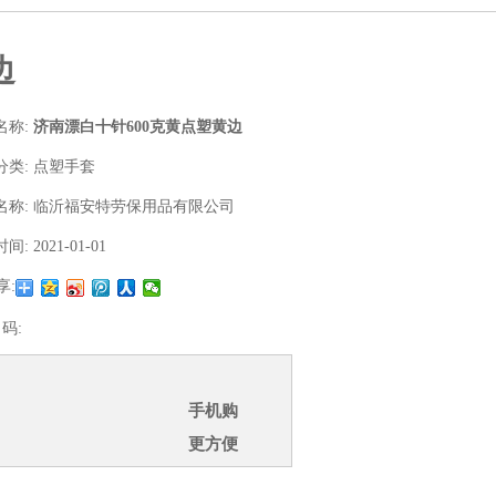
边
名称:
济南漂白十针600克黄点塑黄边
分类:
点塑手套
名称:
临沂福安特劳保用品有限公司
时间:
2021-01-01
享:
 码:
手机购
更方便