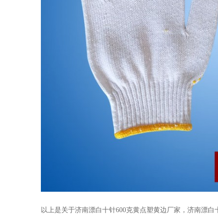
以上是关于济南漂白十针600克黄点塑黄边厂家，济南漂白